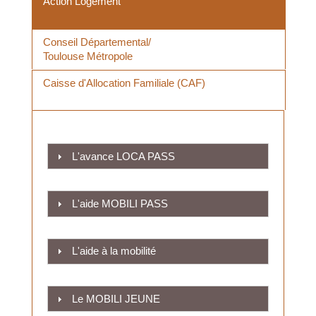
l'immobilier
autonome
Action Logement
des
pour les
jeunes en
Conseil Départemental/
Toulouse Métropole
haute-
jeunes
garonne
Caisse d'Allocation Familiale (CAF)
L'avance LOCA PASS
L'aide MOBILI PASS
L'aide à la mobilité
Le MOBILI JEUNE