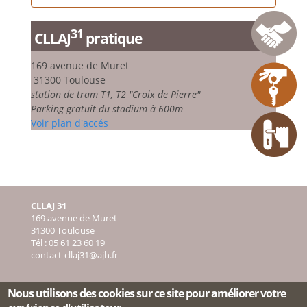
31
CLLAJ
pratique
169 avenue de Muret
31300 Toulouse
station de tram T1, T2 "Croix de Pierre"
Parking gratuit du stadium à 600m
Voir plan d'accés
CLLAJ 31
169 avenue de Muret
31300 Toulouse
Tél : 05 61 23 60 19
contact-cllaj31@ajh.fr
Nous utilisons des cookies sur ce site pour améliorer votre