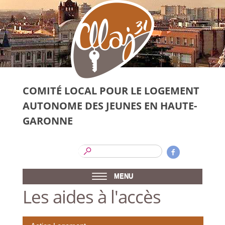
Aller au contenu principal
COMITÉ LOCAL POUR LE LOGEMENT
AUTONOME DES JEUNES EN HAUTE-
GARONNE
Formulaire de
Rechercher
Cllaj 31 - Les
recherche
Comité
MENU
local pour
clés de
Les aides à l'accès
le
logement